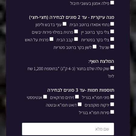
פילה אמנון בעשבי תיבול
מנה עיקרית - עד 2 סוגים לבחירה (חצי-חצי)
נתחי אסאדו ברוטב הבית
עוף בדבש ולימון
צלי בקר ברוטב יין
פרגית במילוי פירות יבשים
צלי בקר בפטריות
קבב הבית
פרגית על האש
שניצל
לשון בקר ברוטב פטריות
המלצת השף:
שוק טלה שלם בתנור (כ-4 ק”ג) *בתוספת 1,200 שח
ליח’
תוספות חמות -עד 3 סוגים לבחירה
מיני תפו"א בגריל
זיתים מרוקאים
אנטיפסטי
ירקות מוקפצים
דואט תפו"א ובטטה
סירות תפו"א בגריל