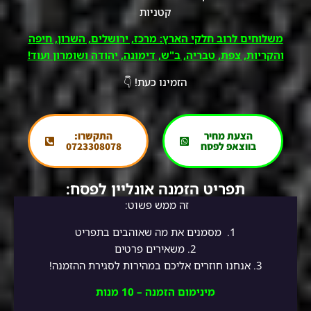
קטניות
משלוחים לרוב חלקי הארץ: מרכז, ירושלים, השרון, חיפה
והקריות, צפת, טבריה, ב"ש, דימונה, יהודה ושומרון ועוד!
הזמינו כעת! 👇
הצעת מחיר
התקשרו:
בווצאפ לפסח
0723308078
תפריט הזמנה אונליין לפסח:
זה ממש פשוט:
1.
מסמנים את מה שאוהבים בתפריט
2.
משאירים פרטים
3. אנחנו חוזרים אליכם במהירות לסגירת ההזמנה!
מינימום הזמנה – 10 מנות