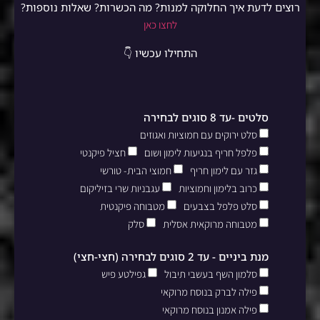
רוצים לדעת איך החלוקה למנות? מה הכשרות? שאלות נוספות?
לחצו כאן
התחילו עכשיו 👇
סלטים -עד 8 סוגים לבחירה
סלט ירוקים עם חמוציות ואגוזים
פלפל חריף בנגיעות לימון ושום
חציל פיקנטי
גזר עם לימון חריף
חמוצי הבית- טורשי
כרוב בלימון וחמוציות
עגבניות שרי בזיליקום
סלט פלפל בצבעים
מטבוחה פיקנטית
מטבוחה מרוקאית אסלית
סלק
מנת ביניים - עד 2 סוגים לבחירה (חצי-חצי)
סלמון השף בעשבי תיבול
גפילטע פיש
פילה לברק בנוסח מרוקאי
פילה אמנון בנוסח מרוקאי