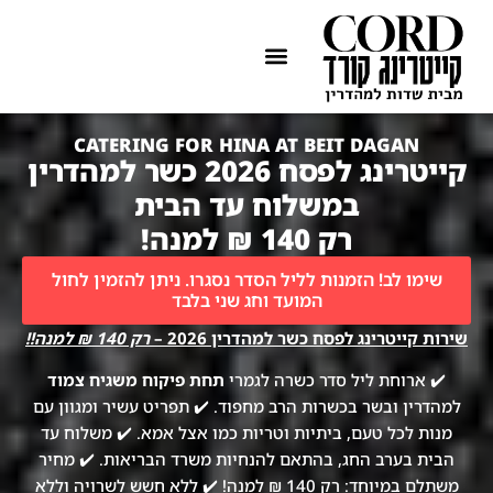
ההתמחות שלנו
איזורי שירות
CATERING FOR HINA AT BEIT DAGAN
קייטרינג לפסח 2026 כשר למהדרין
במשלוח עד הבית
רק 140 ₪ למנה!
שימו לב! הזמנות לליל הסדר נסגרו. ניתן להזמין לחול
המועד וחג שני בלבד
שירות קייטרינג לפסח כשר למהדרין 2026 –
רק 140 ₪ למנה!!
✔️ ארוחת ליל סדר כשרה לגמרי
תחת פיקוח משגיח צמוד
למהדרין ובשר בכשרות הרב מחפוד. ✔️ תפריט עשיר ומגוון עם
מנות לכל טעם, ביתיות וטריות כמו אצל אמא. ✔️ משלוח עד
הבית בערב החג, בהתאם להנחיות משרד הבריאות. ✔️ מחיר
משתלם במיוחד: רק 140 ₪ למנה! ✔️ ללא חשש לשרויה וללא