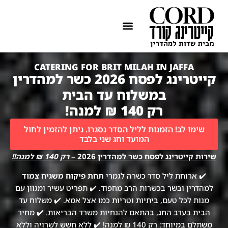
ההתמחות שלנו
איזורי שירות
CATERING FOR BRIT MILAH IN JAFFA
קייטרינג לפסח 2026 כשר למהדרין
במשלוח עד הבית
רק 140 ₪ למנה!
שימו לב! הזמנות לליל הסדר נסגרו. ניתן להזמין לחול
המועד וחג שני בלבד
שירות קייטרינג לפסח כשר למהדרין 2026 –
רק 140 ₪ למנה!!
✔️ ארוחת ליל סדר כשרה לגמרי
תחת פיקוח משגיח צמוד
למהדרין ובשר בכשרות הרב מחפוד. ✔️ תפריט עשיר ומגוון עם
מנות לכל טעם, ביתיות וטריות כמו אצל אמא. ✔️ משלוח עד
הבית בערב החג, בהתאם להנחיות משרד הבריאות. ✔️ מחיר
משתלם במיוחד: רק 140 ₪ למנה! ✔️ ללא חשש לשרויה וללא