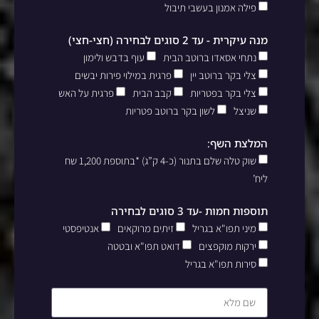
פילה אמנון בעשבי תיבול
מנה עיקרית - עד 2 סוגים לבחירה (חצי-חצי)
נתחי אסאדו ברוטב הבית
עוף בדבש ולימון
צלי בקר ברוטב יין
פרגית במילוי פירות יבשים
צלי בקר בפטריות
קבב הבית
פרגית על האש
שניצל
לשון בקר ברוטב פטריות
המלצת השף:
שוק טלה שלם בתנור (כ-4 ק”ג) *בתוספת 1,200 שח
ליח’
תוספות חמות -עד 3 סוגים לבחירה
מיני תפו"א בגריל
זיתים מרוקאים
אנטיפסטי
ירקות מוקפצים
דואט תפו"א ובטטה
סירות תפו"א בגריל