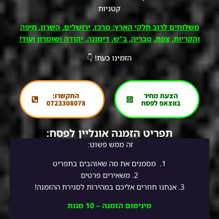
קטניות
משלוחים לרוב חלקי הארץ: מרכז, ירושלים, השרון, חיפה
והקריות, צפת, טבריה, ב"ש, דימונה, יהודה ושומרון ועוד!
הזמינו כעת! 👇
הצעת מחיר
התקשרו:
בווצאפ לפסח
0723308078
תפריט הזמנה אונליין לפסח:
זה ממש פשוט:
1.
מסמנים את מה שאוהבים בתפריט
2.
משאירים פרטים
3. אנחנו חוזרים אליכם במהירות לסגירת ההזמנה!
מינימום הזמנה – 10 מנות