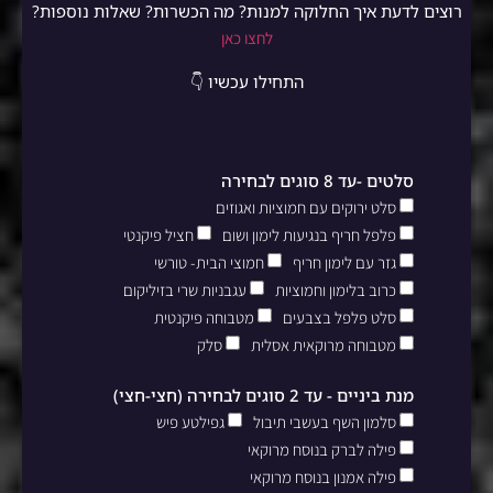
רוצים לדעת איך החלוקה למנות? מה הכשרות? שאלות נוספות?
לחצו כאן
התחילו עכשיו 👇
סלטים -עד 8 סוגים לבחירה
סלט ירוקים עם חמוציות ואגוזים
פלפל חריף בנגיעות לימון ושום
חציל פיקנטי
גזר עם לימון חריף
חמוצי הבית- טורשי
כרוב בלימון וחמוציות
עגבניות שרי בזיליקום
סלט פלפל בצבעים
מטבוחה פיקנטית
מטבוחה מרוקאית אסלית
סלק
מנת ביניים - עד 2 סוגים לבחירה (חצי-חצי)
סלמון השף בעשבי תיבול
גפילטע פיש
פילה לברק בנוסח מרוקאי
פילה אמנון בנוסח מרוקאי