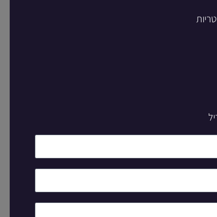
טריות
יל