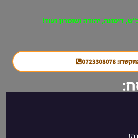
ש, דימונה, יהודה ושומרון ועוד!
קשרו: 0723308078
ח: