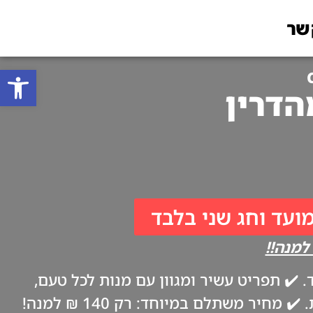
שר
פתח סרגל
מועד וחג שני בלבד
✔️ תפריט עשיר ומגוון עם מנות לכל טעם,
ביתיות וטריות כמו אצל אמא. ✔️ משלוח עד הבית בערב החג, בהתאם להנחיות משרד הבריאות. ✔️ מחיר משתלם במיוחד: רק 140 ₪ למנה!