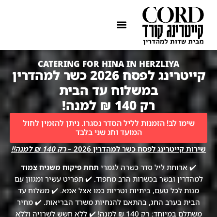
ההתמחות שלנו
איזורי שירות
CATERING FOR HINA IN HERZLIYA
קייטרינג לפסח 2026 כשר למהדרין
במשלוח עד הבית
רק 140 ₪ למנה!
שימו לב! הזמנות לליל הסדר נסגרו. ניתן להזמין לחול
המועד וחג שני בלבד
שירות קייטרינג לפסח כשר למהדרין 2026 –
רק 140 ₪ למנה!!
✔️ ארוחת ליל סדר כשרה לגמרי
תחת פיקוח משגיח צמוד
למהדרין ובשר בכשרות הרב מחפוד. ✔️ תפריט עשיר ומגוון עם
מנות לכל טעם, ביתיות וטריות כמו אצל אמא. ✔️ משלוח עד
הבית בערב החג, בהתאם להנחיות משרד הבריאות. ✔️ מחיר
משתלם במיוחד: רק 140 ₪ למנה! ✔️ ללא חשש לשרויה וללא