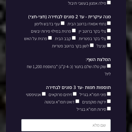
פילה אמנון בעשבי תיבול
מנה עיקרית - עד 2 סוגים לבחירה (חצי-חצי)
נתחי אסאדו ברוטב הבית
עוף בדבש ולימון
צלי בקר ברוטב יין
פרגית במילוי פירות יבשים
צלי בקר בפטריות
קבב הבית
פרגית על האש
שניצל
לשון בקר ברוטב פטריות
המלצת השף:
שוק טלה שלם בתנור (כ-4 ק”ג) *בתוספת 1,200 שח
ליח’
תוספות חמות -עד 3 סוגים לבחירה
מיני תפו"א בגריל
זיתים מרוקאים
אנטיפסטי
ירקות מוקפצים
דואט תפו"א ובטטה
סירות תפו"א בגריל