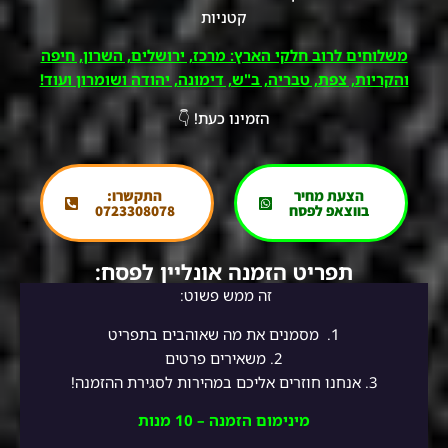
קטניות
משלוחים לרוב חלקי הארץ: מרכז, ירושלים, השרון, חיפה
והקריות, צפת, טבריה, ב"ש, דימונה, יהודה ושומרון ועוד!
הזמינו כעת! 👇
הצעת מחיר
התקשרו:
בווצאפ לפסח
0723308078
תפריט הזמנה אונליין לפסח:
זה ממש פשוט:
1.
מסמנים את מה שאוהבים בתפריט
2.
משאירים פרטים
3. אנחנו חוזרים אליכם במהירות לסגירת ההזמנה!
מינימום הזמנה – 10 מנות