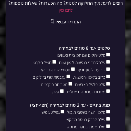
רוצים לדעת איך החלוקה למנות? מה הכשרות? שאלות נוספות?
לחצו כאן
התחילו עכשיו 👇
סלטים -עד 8 סוגים לבחירה
סלט ירוקים עם חמוציות ואגוזים
פלפל חריף בנגיעות לימון ושום
חציל פיקנטי
גזר עם לימון חריף
חמוצי הבית- טורשי
כרוב בלימון וחמוציות
עגבניות שרי בזיליקום
סלט פלפל בצבעים
מטבוחה פיקנטית
מטבוחה מרוקאית אסלית
סלק
מנת ביניים - עד 2 סוגים לבחירה (חצי-חצי)
סלמון השף בעשבי תיבול
גפילטע פיש
פילה לברק בנוסח מרוקאי
פילה אמנון בנוסח מרוקאי