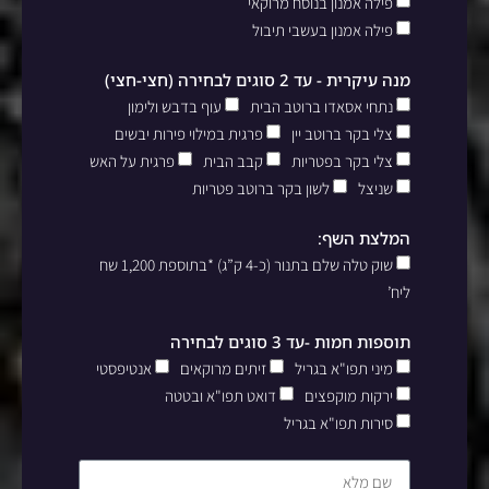
פילה אמנון בנוסח מרוקאי
פילה אמנון בעשבי תיבול
מנה עיקרית - עד 2 סוגים לבחירה (חצי-חצי)
נתחי אסאדו ברוטב הבית
עוף בדבש ולימון
צלי בקר ברוטב יין
פרגית במילוי פירות יבשים
צלי בקר בפטריות
קבב הבית
פרגית על האש
שניצל
לשון בקר ברוטב פטריות
המלצת השף:
שוק טלה שלם בתנור (כ-4 ק”ג) *בתוספת 1,200 שח
ליח’
תוספות חמות -עד 3 סוגים לבחירה
מיני תפו"א בגריל
זיתים מרוקאים
אנטיפסטי
ירקות מוקפצים
דואט תפו"א ובטטה
סירות תפו"א בגריל