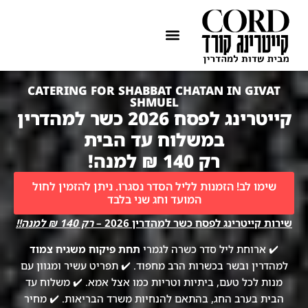
ההתמחות שלנו
איזורי שירות
CATERING FOR SHABBAT CHATAN IN GIVAT
SHMUEL
קייטרינג לפסח 2026 כשר למהדרין
במשלוח עד הבית
רק 140 ₪ למנה!
שימו לב! הזמנות לליל הסדר נסגרו. ניתן להזמין לחול
המועד וחג שני בלבד
שירות קייטרינג לפסח כשר למהדרין 2026 –
רק 140 ₪ למנה!!
✔️ ארוחת ליל סדר כשרה לגמרי
תחת פיקוח משגיח צמוד
למהדרין ובשר בכשרות הרב מחפוד. ✔️ תפריט עשיר ומגוון עם
מנות לכל טעם, ביתיות וטריות כמו אצל אמא. ✔️ משלוח עד
הבית בערב החג, בהתאם להנחיות משרד הבריאות. ✔️ מחיר