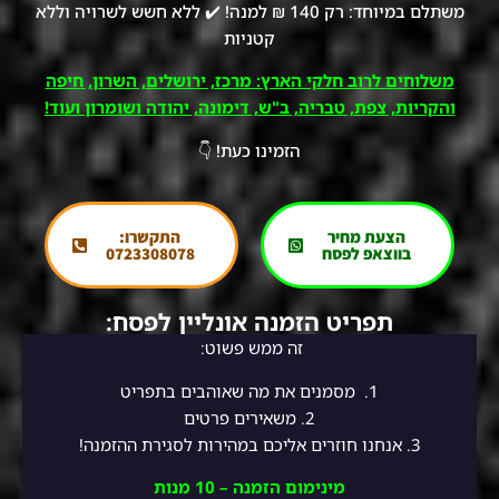
משתלם במיוחד: רק 140 ₪ למנה! ✔️ ללא חשש לשרויה וללא
קטניות
משלוחים לרוב חלקי הארץ: מרכז, ירושלים, השרון, חיפה
והקריות, צפת, טבריה, ב"ש, דימונה, יהודה ושומרון ועוד!
הזמינו כעת! 👇
הצעת מחיר
התקשרו:
בווצאפ לפסח
0723308078
תפריט הזמנה אונליין לפסח:
זה ממש פשוט:
1.
מסמנים את מה שאוהבים בתפריט
2.
משאירים פרטים
3. אנחנו חוזרים אליכם במהירות לסגירת ההזמנה!
מינימום הזמנה – 10 מנות