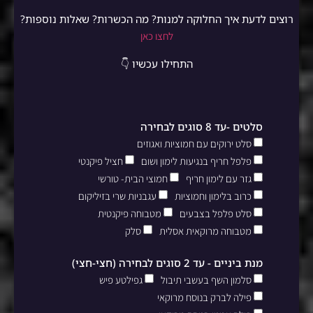
רוצים לדעת איך החלוקה למנות? מה הכשרות? שאלות נוספות?
לחצו כאן
התחילו עכשיו 👇
סלטים -עד 8 סוגים לבחירה
סלט ירוקים עם חמוציות ואגוזים
פלפל חריף בנגיעות לימון ושום
חציל פיקנטי
גזר עם לימון חריף
חמוצי הבית- טורשי
כרוב בלימון וחמוציות
עגבניות שרי בזיליקום
סלט פלפל בצבעים
מטבוחה פיקנטית
מטבוחה מרוקאית אסלית
סלק
מנת ביניים - עד 2 סוגים לבחירה (חצי-חצי)
סלמון השף בעשבי תיבול
גפילטע פיש
פילה לברק בנוסח מרוקאי