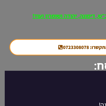
ש, דימונה, יהודה ושומרון ועוד!
קשרו: 0723308078
ח: