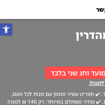
שר
פתח סרגל
מועד וחג שני בלבד
✔️ תפריט עשיר ומגוון עם מנות לכל טעם,
ביתיות וטריות כמו אצל אמא. ✔️ משלוח עד הבית בערב החג, בהתאם להנחיות משרד הבריאות. ✔️ מחיר משתלם במיוחד: רק 140 ₪ למנה!