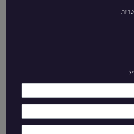
טריות
יל