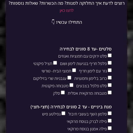
רוצים לדעת איך החלוקה למנות? מה הכשרות? שאלות נוספות?
לחצו כאן
התחילו עכשיו 👇
סלטים -עד 8 סוגים לבחירה
סלט ירוקים עם חמוציות ואגוזים
פלפל חריף בנגיעות לימון ושום
חציל פיקנטי
גזר עם לימון חריף
חמוצי הבית- טורשי
כרוב בלימון וחמוציות
עגבניות שרי בזיליקום
סלט פלפל בצבעים
מטבוחה פיקנטית
מטבוחה מרוקאית אסלית
סלק
מנת ביניים - עד 2 סוגים לבחירה (חצי-חצי)
סלמון השף בעשבי תיבול
גפילטע פיש
פילה לברק בנוסח מרוקאי
פילה אמנון בנוסח מרוקאי