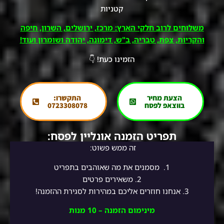
קטניות
משלוחים לרוב חלקי הארץ: מרכז, ירושלים, השרון, חיפה
והקריות, צפת, טבריה, ב"ש, דימונה, יהודה ושומרון ועוד!
הזמינו כעת! 👇
הצעת מחיר
התקשרו:
בווצאפ לפסח
0723308078
תפריט הזמנה אונליין לפסח:
זה ממש פשוט:
1.
מסמנים את מה שאוהבים בתפריט
2.
משאירים פרטים
3. אנחנו חוזרים אליכם במהירות לסגירת ההזמנה!
מינימום הזמנה – 10 מנות