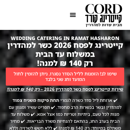
ההתמחות שלנו
איזורי שירות
WEDDING CATERING IN RAMAT HASHARON
קייטרינג לפסח 2026 כשר למהדרין
במשלוח עד הבית
רק 140 ₪ למנה!
שימו לב! הזמנות לליל הסדר נסגרו. ניתן להזמין לחול
המועד וחג שני בלבד
שירות קייטרינג לפסח כשר למהדרין 2026 –
רק 140 ₪ למנה!!
✔️ ארוחת ליל סדר כשרה לגמרי
תחת פיקוח משגיח צמוד
למהדרין ובשר בכשרות הרב מחפוד. ✔️ תפריט עשיר ומגוון עם
מנות לכל טעם, ביתיות וטריות כמו אצל אמא. ✔️ משלוח עד
הבית בערב החג, בהתאם להנחיות משרד הבריאות. ✔️ מחיר
משתלם במיוחד: רק 140 ₪ למנה! ✔️ ללא חשש לשרויה וללא