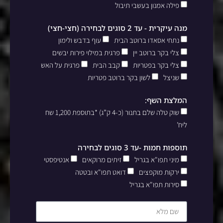
פילה אמנון בעשבי תיבול
מנה עיקרית - עד 2 סוגים לבחירה (חצי-חצי)
נתחי אסאדו ברוטב הבית
עוף בדבש ולימון
צלי בקר ברוטב יין
פרגית במילוי פירות יבשים
צלי בקר בפטריות
קבב הבית
פרגית על האש
שניצל
לשון בקר ברוטב פטריות
המלצת השף:
שוק טלה שלם בתנור (כ-4 ק”ג) *בתוספת 1,200 שח
ליח’
תוספות חמות -עד 3 סוגים לבחירה
מיני תפו"א בגריל
זיתים מרוקאים
אנטיפסטי
ירקות מוקפצים
דואט תפו"א ובטטה
סירות תפו"א בגריל