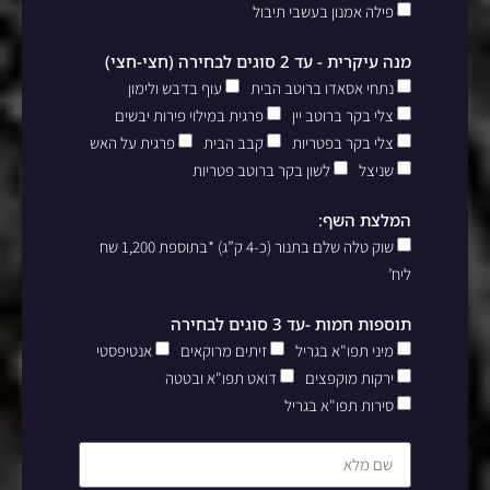
פילה אמנון בעשבי תיבול
מנה עיקרית - עד 2 סוגים לבחירה (חצי-חצי)
נתחי אסאדו ברוטב הבית
עוף בדבש ולימון
צלי בקר ברוטב יין
פרגית במילוי פירות יבשים
צלי בקר בפטריות
קבב הבית
פרגית על האש
שניצל
לשון בקר ברוטב פטריות
המלצת השף:
שוק טלה שלם בתנור (כ-4 ק”ג) *בתוספת 1,200 שח
ליח’
תוספות חמות -עד 3 סוגים לבחירה
מיני תפו"א בגריל
זיתים מרוקאים
אנטיפסטי
ירקות מוקפצים
דואט תפו"א ובטטה
סירות תפו"א בגריל