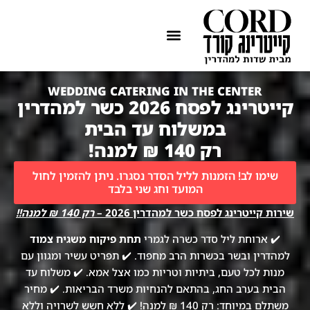
ההתמחות שלנו
איזורי שירות
WEDDING CATERING IN THE CENTER
קייטרינג לפסח 2026 כשר למהדרין
במשלוח עד הבית
רק 140 ₪ למנה!
שימו לב! הזמנות לליל הסדר נסגרו. ניתן להזמין לחול
המועד וחג שני בלבד
שירות קייטרינג לפסח כשר למהדרין 2026 –
רק 140 ₪ למנה!!
✔️ ארוחת ליל סדר כשרה לגמרי
תחת פיקוח משגיח צמוד
למהדרין ובשר בכשרות הרב מחפוד. ✔️ תפריט עשיר ומגוון עם
מנות לכל טעם, ביתיות וטריות כמו אצל אמא. ✔️ משלוח עד
הבית בערב החג, בהתאם להנחיות משרד הבריאות. ✔️ מחיר
משתלם במיוחד: רק 140 ₪ למנה! ✔️ ללא חשש לשרויה וללא