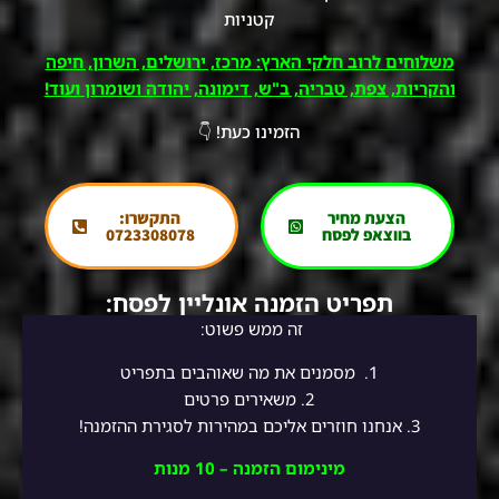
קטניות
משלוחים לרוב חלקי הארץ: מרכז, ירושלים, השרון, חיפה
והקריות, צפת, טבריה, ב"ש, דימונה, יהודה ושומרון ועוד!
הזמינו כעת! 👇
הצעת מחיר
התקשרו:
בווצאפ לפסח
0723308078
תפריט הזמנה אונליין לפסח:
זה ממש פשוט:
1.
מסמנים את מה שאוהבים בתפריט
2.
משאירים פרטים
3. אנחנו חוזרים אליכם במהירות לסגירת ההזמנה!
מינימום הזמנה – 10 מנות