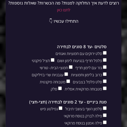
רוצים לדעת איך החלוקה למנות? מה הכשרות? שאלות נוספות?
לחצו כאן
התחילו עכשיו 👇
סלטים -עד 8 סוגים לבחירה
סלט ירוקים עם חמוציות ואגוזים
פלפל חריף בנגיעות לימון ושום
חציל פיקנטי
גזר עם לימון חריף
חמוצי הבית- טורשי
כרוב בלימון וחמוציות
עגבניות שרי בזיליקום
סלט פלפל בצבעים
מטבוחה פיקנטית
מטבוחה מרוקאית אסלית
סלק
מנת ביניים - עד 2 סוגים לבחירה (חצי-חצי)
סלמון השף בעשבי תיבול
גפילטע פיש
פילה לברק בנוסח מרוקאי
פילה אמנון בנוסח מרוקאי