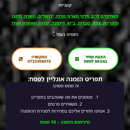
קטניות
משלוחים לרוב חלקי הארץ: מרכז, ירושלים, השרון, חיפה
והקריות, צפת, טבריה, ב"ש, דימונה, יהודה ושומרון ועוד!
הזמינו כעת! 👇
הצעת מחיר
התקשרו:
בווצאפ לפסח
0723308078
תפריט הזמנה אונליין לפסח:
זה ממש פשוט:
1.
מסמנים את מה שאוהבים בתפריט
2.
משאירים פרטים
3. אנחנו חוזרים אליכם במהירות לסגירת ההזמנה!
מינימום הזמנה – 10 מנות