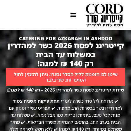
ההתמחות שלנו
איזורי שירות
CATERING FOR AZKARAH IN ASHDOD
קייטרינג לפסח 2026 כשר למהדרין
במשלוח עד הבית
רק 140 ₪ למנה!
שימו לב! הזמנות לליל הסדר נסגרו. ניתן להזמין לחול
המועד וחג שני בלבד
שירות קייטרינג לפסח כשר למהדרין 2026 –
רק 140 ₪ למנה!!
✔️ ארוחת ליל סדר כשרה לגמרי
תחת פיקוח משגיח צמוד
למהדרין ובשר בכשרות הרב מחפוד. ✔️ תפריט עשיר ומגוון עם
מנות לכל טעם, ביתיות וטריות כמו אצל אמא. ✔️ משלוח עד
הבית בערב החג, בהתאם להנחיות משרד הבריאות. ✔️ מחיר
משתלם במיוחד: רק 140 ₪ למנה! ✔️ ללא חשש לשרויה וללא