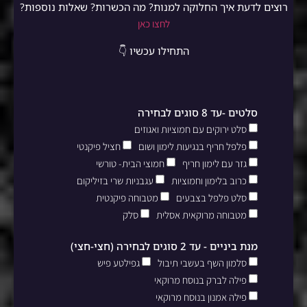
רוצים לדעת איך החלוקה למנות? מה הכשרות? שאלות נוספות?
לחצו כאן
התחילו עכשיו 👇
סלטים -עד 8 סוגים לבחירה
סלט ירוקים עם חמוציות ואגוזים
פלפל חריף בנגיעות לימון ושום
חציל פיקנטי
גזר עם לימון חריף
חמוצי הבית- טורשי
כרוב בלימון וחמוציות
עגבניות שרי בזיליקום
סלט פלפל בצבעים
מטבוחה פיקנטית
מטבוחה מרוקאית אסלית
סלק
מנת ביניים - עד 2 סוגים לבחירה (חצי-חצי)
סלמון השף בעשבי תיבול
גפילטע פיש
פילה לברק בנוסח מרוקאי
פילה אמנון בנוסח מרוקאי