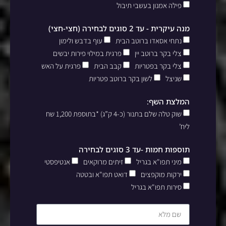
פילה אמנון בעשבי תיבול
מנה עיקרית - עד 2 סוגים לבחירה (חצי-חצי)
נתחי אסאדו ברוטב הבית
עוף בדבש ולימון
צלי בקר ברוטב יין
פרגית במילוי פירות יבשים
צלי בקר בפטריות
קבב הבית
פרגית על האש
שניצל
לשון בקר ברוטב פטריות
המלצת השף:
שוק טלה שלם בתנור (כ-4 ק”ג) *בתוספת 1,200 שח
ליח’
תוספות חמות -עד 3 סוגים לבחירה
מיני תפו"א בגריל
זיתים מרוקאים
אנטיפסטי
ירקות מוקפצים
דואט תפו"א ובטטה
סירות תפו"א בגריל